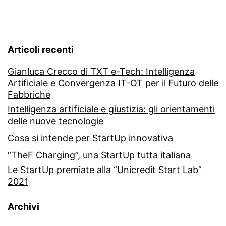
OT
per
il
Articoli recenti
Futuro
Gianluca Crecco di TXT e-Tech: Intelligenza
delle
Artificiale e Convergenza IT-OT per il Futuro delle
Fabbriche
Fabbri
Intelligenza artificiale e giustizia: gli orientamenti
delle nuove tecnologie
Cosa si intende per StartUp innovativa
“TheF Charging”, una StartUp tutta italiana
Le StartUp premiate alla “Unicredit Start Lab”
2021
Archivi