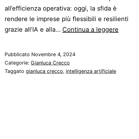
all’efficienza operativa: oggi, la sfida è
rendere le imprese più flessibili e resilienti
Gianlu
grazie all’IA e alla…
Continua a leggere
Crecc
di
Pubblicato
Novembre 4, 2024
TXT
Categorie:
Gianluca Crecco
e-
Taggato
gianluca crecco
,
intelligenza artificiale
Tech:
Intelli
Artifici
e
Conve
IT-